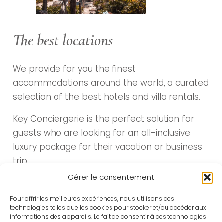
The best locations
We provide for you the finest
accommodations around the world, a curated
selection of the best hotels and villa rentals.
Key Conciergerie is the perfect solution for
guests who are looking for an all-inclusive
luxury package for their vacation or business
trip.
Gérer le consentement
We will take care of all your reservations and
activities, guaranteeing a unique experience
Pour offrir les meilleures expériences, nous utilisons des
technologies telles que les cookies pour stocker et/ou accéder aux
during your entire stay.
informations des appareils. Le fait de consentir à ces technologies