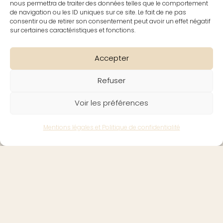
nous permettra de traiter des données telles que le comportement
de navigation ou les ID uniques sur ce site. Le fait de ne pas
consentir ou de retirer son consentement peut avoir un effet négatif
Contact
sur certaines caractéristiques et fonctions.
Accepter
Refuser
Voir les préférences
Mentions légales et Politique de confidentialité
Suivez-nous
@keyconciegerie